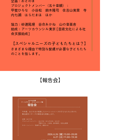
企画：おどのま
プロジェクトメンバー（五十音順）：
​甲斐ひろな 小谷松 鈴木隆司 住吉山実里 寺
内七瀬 はらだまほ ほか
協力：砂連尾理 谷合あかね 山の音楽舎
​助成：アーツカウンシル東京 [芸術文化による社
会支援助成]
【スペシャルニーズの子どもたちとは？】
​さまざまな理由で特別な配慮が必要な子どもたち
のことを指します。
【報告会】