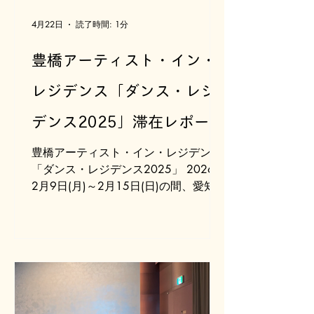
児童発達支援センターでのリサーチ ・
プロジェクトメンバーによる身体リサ
4月22日
読了時間: 1分
ーチ このレポートでは、本レジデンス
に参加したプロジェクトメンバーが そ
豊橋アーティスト・イン・
れぞれの視点で滞在を振り返り、 「わ
たしたちは何をしたのか」「何をしな
レジデンス「ダンス・レジ
かったのか」「何を見つけたのか」 な
デンス2025」滞在レポート
ど、それぞれの体験を深めたいと思い
ます。 レジデンスについてはこちら
#3
豊橋アーティスト・イン・レジデンス
テキスト 制作 ななせ
「ダンス・レジデンス2025」 2026年
2月9日(月)～2月15日(日)の間、愛知県
豊橋市にある穂の国とよはし芸術劇場
PLATにて、「スペシャルニーズの子ど
もたちに向けた舞台芸術作品創作のた
めの身体リサーチ」を実施しました。
スペシャルニーズの子どもたちとは、
障害などさまざまな理由で特別な配慮
やサポートが必要な子どもたちのこと