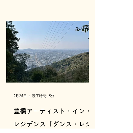
PLATにて、「スペシャルニーズの子ど
もたちに向けた舞台芸術作品創作のた
めの身体リサーチ」を実施しました。
スペシャルニーズの子どもたちとは、
障害などさまざまな理由で特別な配慮
やサポートが必要な子どもたちのこと
です。 滞在中は、身体的な感覚を焦点
に、以下のような企画を行いました。
公開企画 ・おやこでたのしむおどりの
ワークショップ 実施の様子はこち
ら：0〜12ヶ月対象 / 12ヶ月〜24ヶ
月 ・公開ミーティング 非公開企画 ・
児童発達支援センターでのリサーチ ・
プロジェクトメンバーによる身体リサ
2月25日
読了時間: 5分
ーチ このレポートでは、本レジデンス
に参加したプロジェクトメンバーが そ
豊橋アーティスト・イン・
れぞれの視点で滞在を振り返り、 「わ
たしたちは何をしたのか」「何をしな
レジデンス「ダンス・レジ
かったのか」「何を見つけたのか」 な