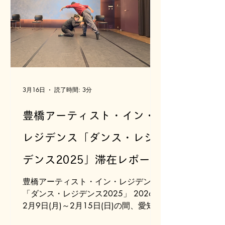
です。 滞在中は、身体的な感覚を焦点
に、以下のような企画を行いました。
公開企画 ・おやこでたのしむおどりの
ワークショップ 実施の様子はこち
ら：0〜12ヶ月対象 / 12ヶ月〜24ヶ
月 ・公開ミーティング 非公開企画 ・
児童発達支援センターでのリサーチ ・
プロジェクトメンバーによる身体リサ
3月16日
読了時間: 3分
ーチ このレポートでは、本レジデンス
に参加したプロジェクトメンバーが そ
豊橋アーティスト・イン・
れぞれの視点で滞在を振り返り、 「わ
たしたちは何をしたのか」「何をしな
レジデンス「ダンス・レジ
かったのか」「何を見つけたのか」 な
デンス2025」滞在レポート
ど、それぞれの体験を深めたいと思い
ます。 レジデンスについてはこちら
#2
豊橋アーティスト・イン・レジデンス
制作 ななせ
「ダンス・レジデンス2025」 2026年
2月9日(月)～2月15日(日)の間、愛知県
豊橋市にある穂の国とよはし芸術劇場