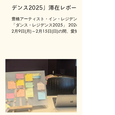
デンス2025」滞在レポート
#4
豊橋アーティスト・イン・レジデンス
「ダンス・レジデンス2025」 2026年
2月9日(月)～2月15日(日)の間、愛知県
豊橋市にある穂の国とよはし芸術劇場
PLATにて、「スペシャルニーズの子ど
もたちに向けた舞台芸術作品創作のた
めの身体リサーチ」を実施しました。
スペシャルニーズの子どもたちとは、
障害などさまざまな理由で特別な配慮
やサポートが必要な子どもたちのこと
です。 滞在中は、身体的な感覚を焦点
に、以下のような企画を行いました。
公開企画 ・おやこでたのしむおどりの
ワークショップ 実施の様子はこち
ら：0〜12ヶ月対象 / 12ヶ月〜24ヶ
月 ・公開ミーティング 非公開企画 ・